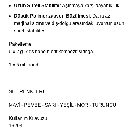
Uzun Süreli Stabilite:
Aşınmaya karşı dayanıklılık.
Düşük Polimerizasyon Büzülmesi:
Daha az
marjinal sızıntı ve diş-dolgu arasındaki uyumun uzun
süreli stabilitesi.
Paketleme
6 x 2 g. kids nano hibrit kompozit şırınga
1 x 5 ml. bond
SET RENKLERİ
MAVİ - PEMBE - SARI - YEŞİL - MOR - TURUNCU
Kullanım Kılavuzu
16203