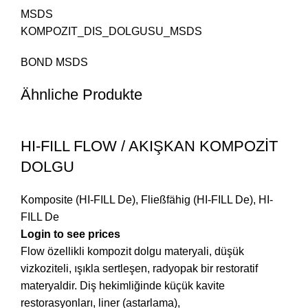
MSDS
KOMPOZIT_DIS_DOLGUSU_MSDS
BOND MSDS
Ähnliche Produkte
HI-FILL FLOW / AKIŞKAN KOMPOZİT
DOLGU
Komposite (HI-FILL De)
,
Fließfähig (HI-FILL De)
,
HI-
FILL De
Login to see prices
Flow özellikli kompozit dolgu materyali, düşük
vizkoziteli, ışıkla sertleşen, radyopak bir restoratif
materyaldir. Diş hekimliğinde küçük kavite
restorasyonları, liner (astarlama),