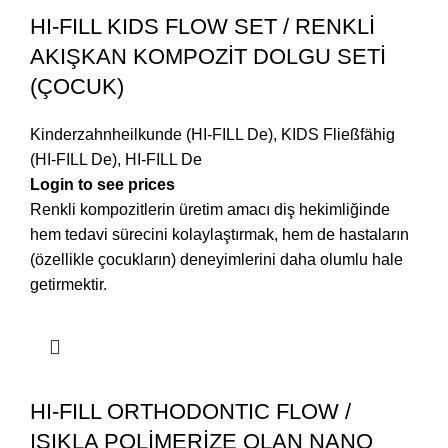
HI-FILL KIDS FLOW SET / RENKLİ
AKIŞKAN KOMPOZİT DOLGU SETİ
(ÇOCUK)
Kinderzahnheilkunde (HI-FILL De)
,
KIDS Fließfähig
(HI-FILL De)
,
HI-FILL De
Login to see prices
Renkli kompozitlerin üretim amacı diş hekimliğinde
hem tedavi sürecini kolaylaştırmak, hem de hastaların
(özellikle çocukların) deneyimlerini daha olumlu hale
getirmektir.
HI-FILL ORTHODONTIC FLOW /
IŞIKLA POLİMERİZE OLAN NANO