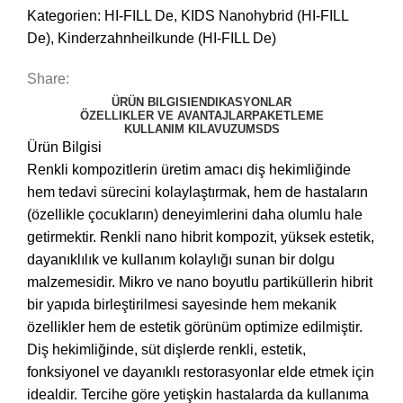
Kategorien:
HI-FILL De
,
KIDS Nanohybrid (HI-FILL
De)
,
Kinderzahnheilkunde (HI-FILL De)
Share:
ÜRÜN BILGISI
ENDIKASYONLAR
ÖZELLIKLER VE AVANTAJLAR
PAKETLEME
KULLANIM KILAVUZU
MSDS
Ürün Bilgisi
Renkli kompozitlerin üretim amacı diş hekimliğinde
hem tedavi sürecini kolaylaştırmak, hem de hastaların
(özellikle çocukların) deneyimlerini daha olumlu hale
getirmektir. Renkli nano hibrit kompozit, yüksek estetik,
dayanıklılık ve kullanım kolaylığı sunan bir dolgu
malzemesidir. Mikro ve nano boyutlu partiküllerin hibrit
bir yapıda birleştirilmesi sayesinde hem mekanik
özellikler hem de estetik görünüm optimize edilmiştir.
Diş hekimliğinde, süt dişlerde renkli, estetik,
fonksiyonel ve dayanıklı restorasyonlar elde etmek için
idealdir. Tercihe göre yetişkin hastalarda da kullanıma