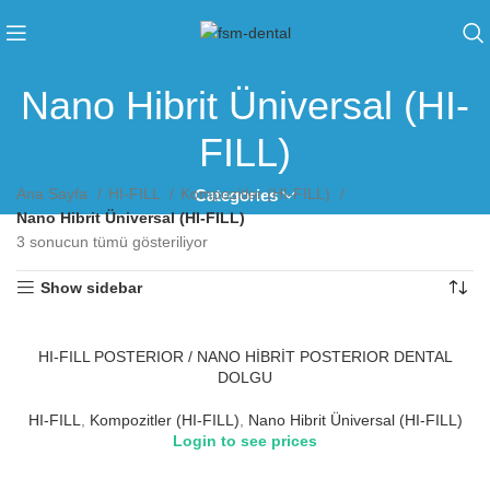
Nano Hibrit Üniversal (HI-
FILL)
Ana Sayfa
HI-FILL
Kompozitler (HI-FILL)
Categories
Nano Hibrit Üniversal (HI-FILL)
3 sonucun tümü gösteriliyor
Show sidebar
HI-FILL POSTERIOR / NANO HİBRİT POSTERIOR DENTAL
DOLGU
HI-FILL
,
Kompozitler (HI-FILL)
,
Nano Hibrit Üniversal (HI-FILL)
Login to see prices